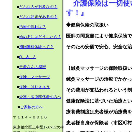
介護保険は一切使
■
どんな人が対象なの？
す！』
■
どんな効果があるの？
◆健康保険の取扱い
■
治療の流れは？
医師の同意書により健康保険で
■
始めるにはどうしたら？
そのため安価で安心、安全な治
■
初回無料体験って？
■
Q ＆ A
■
患者さんの感想
【鍼灸マッサージの保険取扱い
■
保険 マッサージ
鍼灸マッサージの治療でかかっ
■
保険 はりきゅう
その費用が支払われるとい
う制
■
介護・医療関係者の方へ
健康保険法に基づいた治療とい
■
ご家族の方へ
療養費制度は患者様が治療費を
〒１１４－００１６
患者様自身が保険者（市区町村
東京都北区上中里1-37-15大林