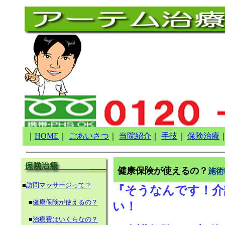
｜
HOME
｜
ごあいさつ
｜
当院紹介
｜
手技
｜
保険治療
健康保険が使えるの？
施術
■
訪問マッサージって？
『そうなんです！介
■
健康保険が使えるの？
い！
■
治療費はいくらなの？